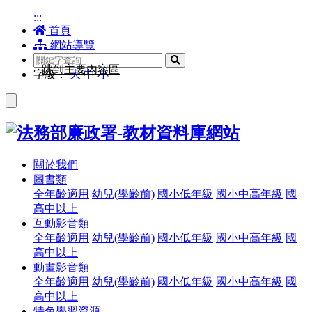
:::
首頁
網站導覽
搜
跳到主要內容區
尋
字級：
大
中
小
關於我們
圖書類
全年齡適用
幼兒(學齡前)
國小低年級
國小中高年級
國
高中以上
互動影音類
全年齡適用
幼兒(學齡前)
國小低年級
國小中高年級
國
高中以上
動畫影音類
全年齡適用
幼兒(學齡前)
國小低年級
國小中高年級
國
高中以上
特色學習資源