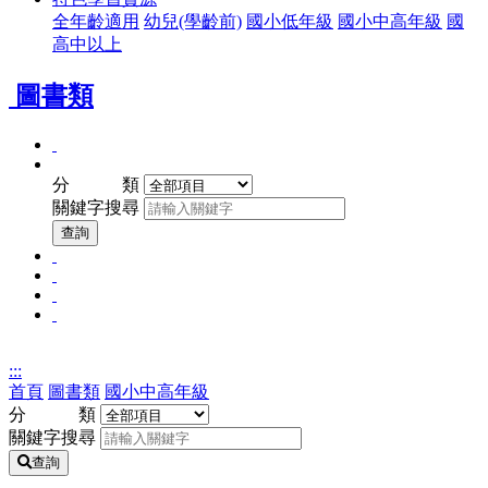
全年齡適用
幼兒(學齡前)
國小低年級
國小中高年級
國
高中以上
圖書類
全
關
年
分 類
鍵
齡
關鍵字搜尋
字
適
查
查詢
用
詢
幼
國
兒
國
小
(學
國
小
低
齡
高
中
年
前)
中
高
級
:::
以
年
首頁
圖書類
國小中高年級
上
級
分 類
關鍵字搜尋
查詢