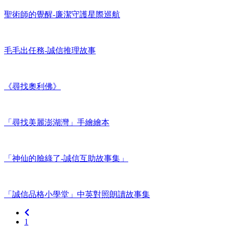
聖術師的覺醒-廉潔守護星際巡航
毛毛出任務-誠信推理故事
《尋找奧利佛》
「尋找美麗澎湖灣」手繪繪本
「神仙的臉綠了-誠信互助故事集」
「誠信品格小學堂」中英對照朗讀故事集
上
1
一