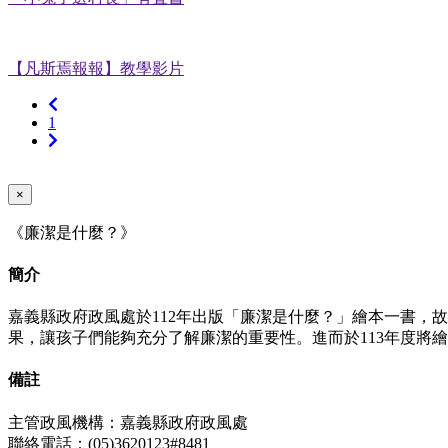
【凡斯焉報報】教學影片
上
1
一
下
頁
一
頁
×
《廉潔是什麼？》
簡介
嘉義縣政府政風處於112年出版「廉潔是什麼？」繪本一書，
果，讓孩子們能夠充分了解廉潔的重要性。進而於113年度將
備註
主管政風機構：嘉義縣政府政風處
聯絡電話：(05)3620123#8481