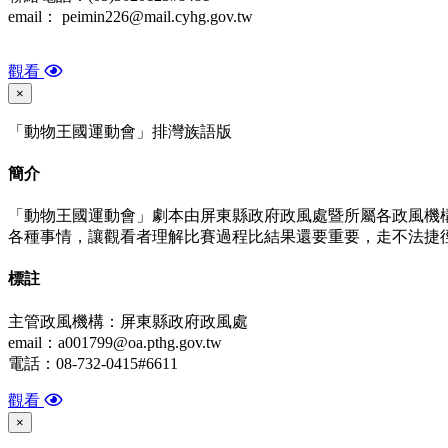
email： peimin226@mail.cyhg.gov.tw
觀看
×
「動物王國運動會」排灣族語版
簡介
「動物王國運動會」劇本由屏東縣政府政風處暨所屬各政風機
各種事情，讓觀看者理解比賽過程比結果還要重要，走不法捷
標
註
主管政風機構：屏東縣政府政風處
email：a001799@oa.pthg.gov.tw
電話：08-732-0415#6611
觀看
×