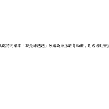
風處特將繪本「我是雄赳赳」改編為廉潔教育動畫，期透過動畫