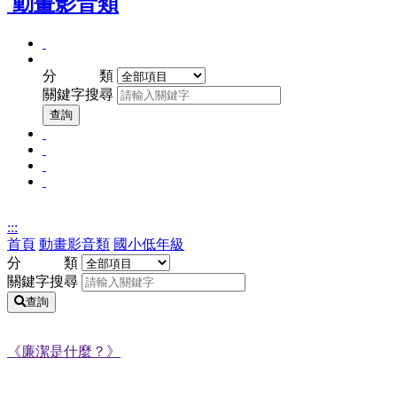
動畫影音類
全
關
年
分 類
鍵
齡
關鍵字搜尋
字
適
查
查詢
用
詢
幼
國
兒
國
小
(學
國
小
低
齡
高
中
年
前)
中
高
級
:::
以
年
首頁
動畫影音類
國小低年級
上
級
分 類
關鍵字搜尋
查詢
《廉潔是什麼？》