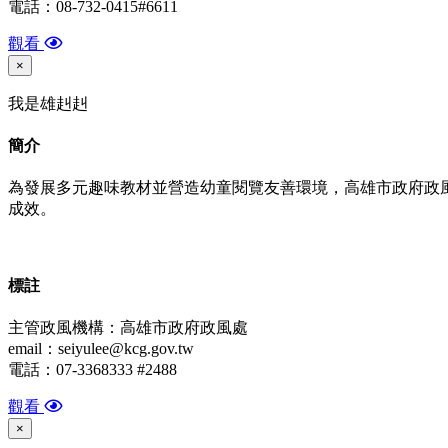
電話：08-732-0415#6611
觀看
×
我是雄赳赳
簡介
為發展多元趣味教材並營造幼童閱覽友善環境，高雄市政府政
成效。
標
註
主管政風機構：高雄市政府政風處
email：seiyulee@kcg.gov.tw
電話：07-3368333 #2488
觀看
×