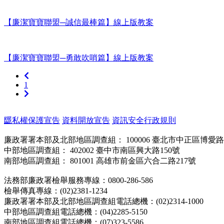
【廉潔寶寶聯盟─誠信最棒篇】線上版教案
【廉潔寶寶聯盟─勇敢吹哨篇】線上版教案
上
1
一
下
頁
一
頁
:::
隱私權保護宣告
資料開放宣告
資訊安全行政規則
廉政署署本部及北部地區調查組： 100006 臺北市中正區博愛路1
中部地區調查組： 402002 臺中市南區興大路150號
南部地區調查組： 801001 高雄市前金區六合二路217號
法務部廉政署檢舉服務專線：0800-286-586
檢舉傳真專線：(02)2381-1234
廉政署署本部及北部地區調查組電話總機：(02)2314-1000
中部地區調查組電話總機：(04)2285-5150
南部地區調查組電話總機：(07)323-5586