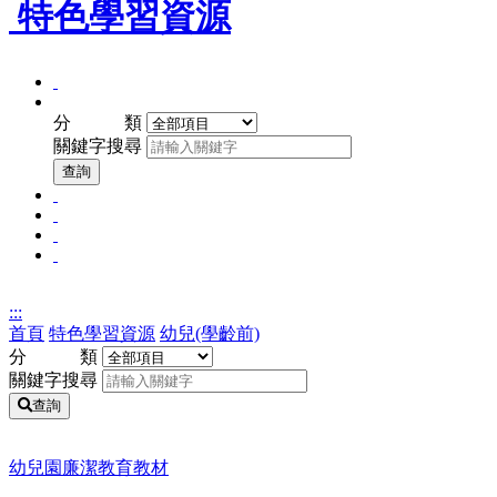
特色學習資源
全
關
年
分 類
鍵
齡
關鍵字搜尋
字
適
查
查詢
用
詢
幼
國
兒
國
小
(學
國
小
低
齡
高
中
年
前)
中
高
級
:::
以
年
首頁
特色學習資源
幼兒(學齡前)
上
級
分 類
關鍵字搜尋
查詢
幼兒園廉潔教育教材