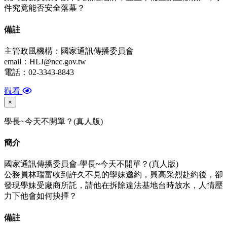
件究竟能否安全落幕？
備
註
主管政風機構：國家通訊傳播委員會
email：HLJ@ncc.gov.tw
電話：02-3343-8843
觀看
×
學長~今天不開單？(真人版)
簡介
國家通訊傳播委員會-學長~今天不開單？(真人版)
公務員林瑞富收到許久不見的學妹邀約，興高采烈赴約後，卻
發現學妹受廠商所託，請他在拆除違法基地台時放水，人情壓
力下他會如何抉擇？
備
註