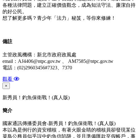
各種法律問題，建立正確價值觀念，成為知法守法、廉潔自持
的好公民。
想了解更多嗎？青少年「法力」秘笈，等你來修練！
備
註
主管政風機構：新北市政府政風處
email：AJ4406@ntpc.gov.tw 、 AM7585@ntpc.gov.tw
電話：(02)29603456#7323、7370
觀看
×
新秀員！釣魚保衛戰！(真人版)
簡介
國家通訊傳播委員會-新秀員！釣魚保衛戰！(真人版)
本以為是例行的資安稽核，有著火眼金睛的稽核員卻發現某位
菜鳥公務員似乎誤中釣魚信陷阱，並且準備匯款至假帳戶，事