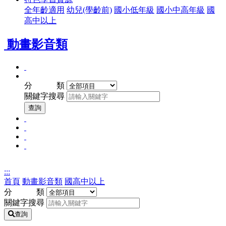
全年齡適用
幼兒(學齡前)
國小低年級
國小中高年級
國
高中以上
動畫影音類
全
關
年
分 類
鍵
齡
關鍵字搜尋
字
適
查
查詢
用
詢
幼
國
兒
國
小
(學
國
小
低
齡
高
中
年
前)
中
高
級
:::
以
年
首頁
動畫影音類
國高中以上
上
級
分 類
關鍵字搜尋
查詢