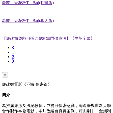
老闆！天花板TooBad(動畫版)
老闆！天花板TooBad(真人版)
【廉政布袋戲─戲說清微 掌門傳廉潔】【中英字幕】
上
1
一
2
頁
下
一
頁
×
廉政微電影《不悔-保密篇》
簡介
為推廣廉潔及法紀教育，並提升保密意識，海巡署與世新大學
合作製作本微電影，本片改編自真實案例，藉由劇中「金錢利