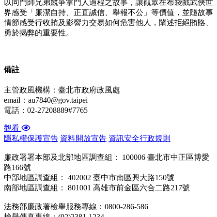
以同門師兄弟競爭掌門人過程之故事，讓觀眾在布袋戲武俠世
界感受「廉潔自持、正直誠信、舉報不公」等價值，並隨故事
情節感受行收賄及影響力交易如何危害他人，闡述拒絕賄賂、
勇於揭弊的重要性。
備
註
主管政風機構：臺北市政府政風處
email：au7840@gov.taipei
電話：02-27208889#7765
觀看
:::
隱私權保護宣告
資料開放宣告
資訊安全行政規則
廉政署署本部及北部地區調查組： 100006 臺北市中正區博愛
路166號
中部地區調查組： 402002 臺中市南區興大路150號
南部地區調查組： 801001 高雄市前金區六合二路217號
法務部廉政署檢舉服務專線：0800-286-586
檢舉傳真專線：(02)2381-1234