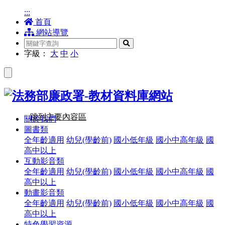
:::
首頁
網站導覽
搜
尋
字級：
大
中
小
跳到主要內容區
關於我們
圖書類
全年齡適用
幼兒(學齡前)
國小低年級
國小中高年級
國
高中以上
互動影音類
全年齡適用
幼兒(學齡前)
國小低年級
國小中高年級
國
高中以上
動畫影音類
全年齡適用
幼兒(學齡前)
國小低年級
國小中高年級
國
高中以上
特色學習資源