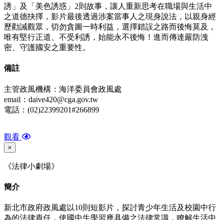
誘」及「美色誘惑」2則故事，讓人重新思考在職場與生活中
之道德抉擇，影片最後透過涉案當事人之現身說法，以親身經
歷勸誡觀眾，切勿貪圖一時利益，選擇錯誤之路而後悔莫及，
唯有堅行正道、不受利誘，始能永不後悔！進而傳達嚴防洩
密、守護國安之重要性。
備
註
主管政風機構：海洋委員會政風處
email：daive420@cga.gov.tw
電話：(02)22399201#266899
觀看
×
《法律小劇場》
簡介
新北市政府政風處以10則短影片，探討青少年生活及校園中行
為的法律責任，使國中生學習應具備之法律常識，瞭解生活中