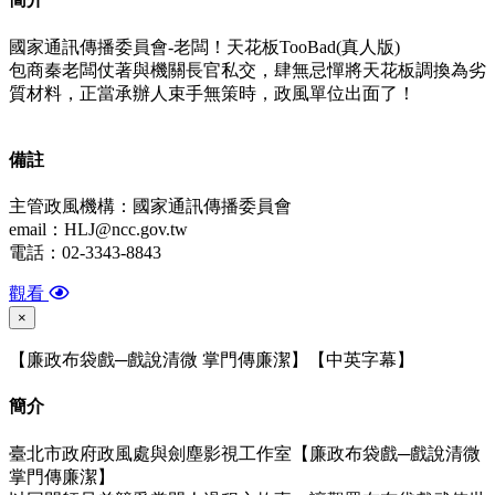
國家通訊傳播委員會-老闆！天花板TooBad(真人版)
包商秦老闆仗著與機關長官私交，肆無忌憚將天花板調換為劣
質材料，正當承辦人束手無策時，政風單位出面了！
備
註
主管政風機構：國家通訊傳播委員會
email：HLJ@ncc.gov.tw
電話：02-3343-8843
觀看
×
【廉政布袋戲─戲說清微 掌門傳廉潔】【中英字幕】
簡介
臺北市政府政風處與劍塵影視工作室【廉政布袋戲─戲說清微
掌門傳廉潔】